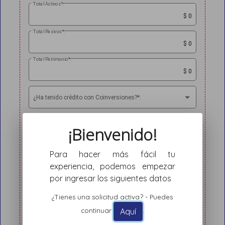
Total Activos*:
Total Pasivos*:
Total Patrimonio*:
¿Ha tenido crédito con Coinversiones?*:
¿Tiene familiares en Coinversiones?*:
¡Bienvenido!
Para hacer más fácil tu
Envío de correspondencia*:
experiencia, podemos empezar
por ingresar los siguientes datos
¿Tienes una solicitud activa? - Puedes
Relación de activos
Aquí
continuar
.
¿Cuentas con relación de activos?: