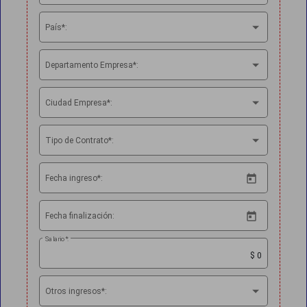
País*:
Departamento Empresa*:
Ciudad Empresa*:
Tipo de Contrato*:
Tipo de Contrato*
Fecha ingreso*:
Fecha finalización:
Salario*:
Otros ingresos*: